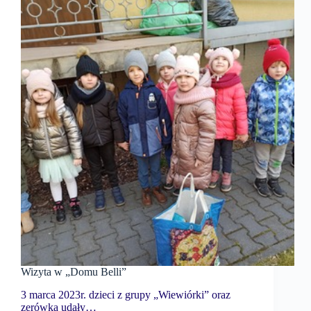
Wizyta w „Domu Belli”
3 marca 2023r. dzieci z grupy „Wiewiórki” oraz
zerówka udały…