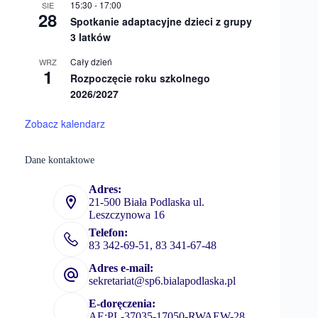
15:30
-
17:00
SIE
28
Spotkanie adaptacyjne dzieci z grupy
3 latków
Cały dzień
WRZ
1
Rozpoczęcie roku szkolnego
2026/2027
Zobacz kalendarz
Dane kontaktowe
Adres:
21-500 Biała Podlaska ul.
Leszczynowa 16
Telefon:
83 342-69-51, 83 341-67-48
Adres e-mail:
sekretariat@sp6.bialapodlaska.pl
E-doręczenia:
AE:PL-37035-17050-RWAEW-28