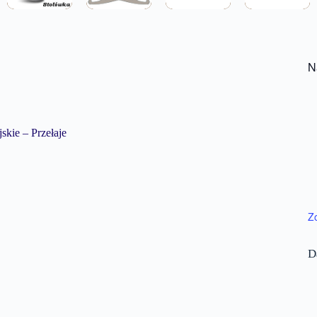
N
kie – Przełaje
Z
D