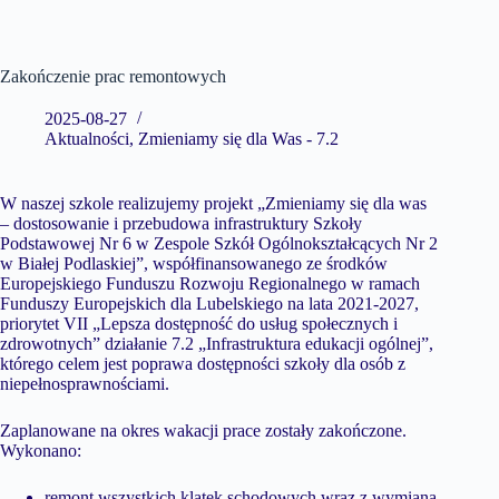
Zakończenie prac remontowych
2025-08-27
Aktualności
,
Zmieniamy się dla Was - 7.2
W naszej szkole realizujemy projekt „Zmieniamy się dla was
– dostosowanie i przebudowa infrastruktury Szkoły
Podstawowej Nr 6 w Zespole Szkół Ogólnokształcących Nr 2
w Białej Podlaskiej”, współfinansowanego ze środków
Europejskiego Funduszu Rozwoju Regionalnego w ramach
Funduszy Europejskich dla Lubelskiego na lata 2021-2027,
priorytet VII „Lepsza dostępność do usług społecznych i
zdrowotnych” działanie 7.2 „Infrastruktura edukacji ogólnej”,
którego celem jest poprawa dostępności szkoły dla osób z
niepełnosprawnościami.
Zaplanowane na okres wakacji prace zostały zakończone.
Wykonano:
remont wszystkich klatek schodowych wraz z wymianą