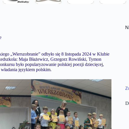
N
e
ego „Wierszobranie” odbyło się 8 listopada 2024 w Klubie
rzedszkola: Maja Błażewicz, Grzegorz Rowiński, Tymon
nkursu było popularyzowanie polskiej poezji dziecięcej,
i władania językiem polskim.
Z
D