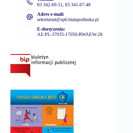
n
83 342-69-51, 83 341-67-48
i
e
Adres e-mail:
sekretariat@sp6.bialapodlaska.pl
E-doręczenia:
AE:PL-37035-17050-RWAEW-28