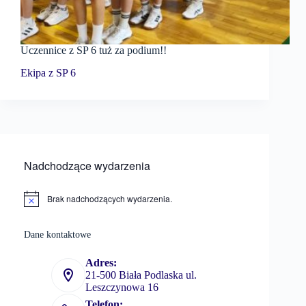
Uczennice z SP 6 tuż za podium!!
Ekipa z SP 6
Nadchodzące wydarzenia
Brak nadchodzących wydarzenia.
P
o
w
Dane kontaktowe
i
a
d
Adres:
o
21-500 Biała Podlaska ul.
m
Leszczynowa 16
i
e
Telefon: