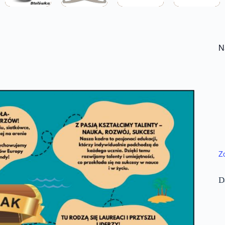
N
Z
D