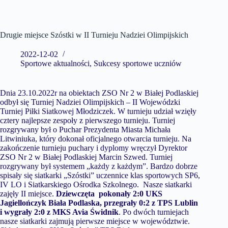
Drugie miejsce Szóstki w II Turnieju Nadziei Olimpijskich
2022-12-02
Sportowe aktualności
,
Sukcesy sportowe uczniów
Dnia 23.10.2022r na obiektach ZSO Nr 2 w Białej Podlaskiej
odbył się Turniej Nadziei Olimpijskich – II Wojewódzki
Turniej Piłki Siatkowej Młodziczek. W turnieju udział wzięły
cztery najlepsze zespoły z pierwszego turnieju. Turniej
rozgrywany był o Puchar Prezydenta Miasta Michała
Litwiniuka, który dokonał oficjalnego otwarcia turnieju. Na
zakończenie turnieju puchary i dyplomy wręczył Dyrektor
ZSO Nr 2 w Białej Podlaskiej Marcin Szwed. Turniej
rozgrywany był systemem „każdy z każdym”. Bardzo dobrze
spisały się siatkarki „Szóstki” uczennice klas sportowych SP6,
IV LO i Siatkarskiego Ośrodka Szkolnego. Nasze siatkarki
zajęły II miejsce.
Dziewczęta pokonały 2:0 UKS
Jagiellończyk Biała Podlaska, przegrały 0:2 z TPS Lublin
i wygrały 2:0 z MKS Avia Świdnik
. Po dwóch turniejach
nasze siatkarki zajmują pierwsze miejsce w województwie.